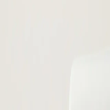
처
HOT
병의원