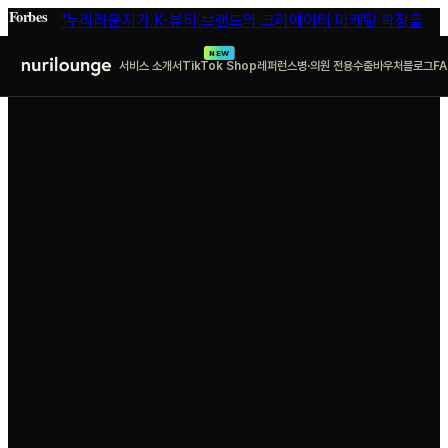
Forbes
"누리라운지가 K-뷰티 브랜드의 크리에이터 마케팅 확장을
돕는 방법"
Featured in Forbes
— 2025
NEW
서비스 소개서
TikTok Shop
레퍼런스
병·의원 전용
수출바우처
블로그
F