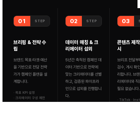
01
02
03
STEP
STEP
브리핑 & 전략 수
데이터 매칭 & 크
콘텐츠 제작
립
리에이터 섭외
시
브랜드 목표·타겟·예산
5년간 축적된 캠페인 데
브리프 전달부
을 기반으로 전담 전략
이터 기반으로 전략에
검수, 게시 확
가가 캠페인 플랜을 설
맞는 크리에이터를 선별
리합니다. 브랜
계합니다.
하고, 검증된 파이프라
리에이터와 직
인으로 섭외를 진행합니
필요 없습니다.
·
목표 KPI 설정
다.
·
크리에이터 구성 제안
·
TikTok · Ins
YouTube
·
300만+ 데이터 기반
·
콘텐츠 수정 
·
계약 및 일정 조율